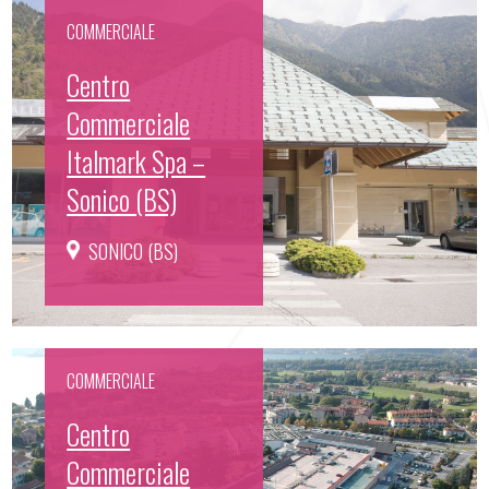
COMMERCIALE
Centro
Commerciale
Italmark Spa –
Sonico (BS)
SONICO (BS)
COMMERCIALE
Centro
Commerciale