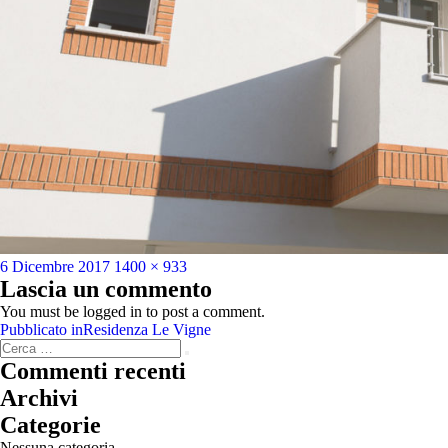
Pubblicato
Dimensione
6 Dicembre 2017
1400 × 933
il
reale
Lascia un commento
You must be logged in to post a comment.
Navigazione
Pubblicato in
Residenza Le Vigne
Cerca:
articoli
Cerca
Commenti recenti
Archivi
Categorie
Nessuna categoria