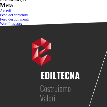
Meta
Accedi
Feed dei contenuti
Feed dei commenti
WordPress.org